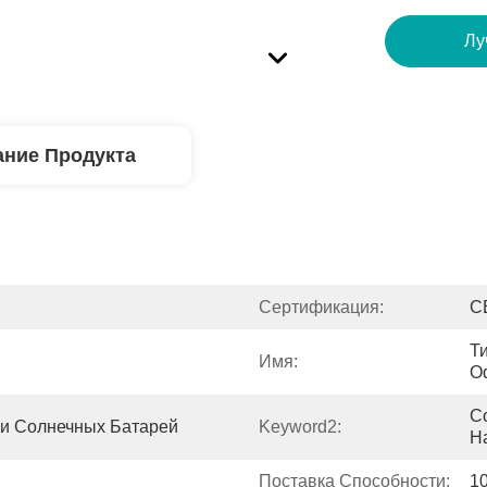
Лу
ние Продукта
Сертификация:
C
Т
Имя:
O
С
и Солнечных Батарей
Keyword2:
Н
Поставка Способности:
1