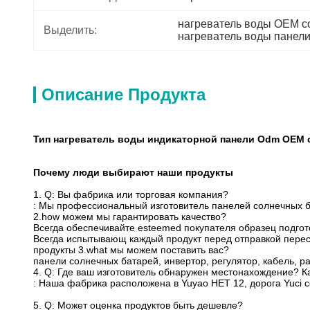
нагреватель воды OEM с
Выделить:
нагреватель воды панел
Описание Продукта
Тип нагреватель воды индикаторной панели Odm OEM 
Почему люди выбирают наши продукты
1. Q: Вы фабрика или торговая компания?
: Мы профессиональный изготовитель панелей солнечных б
2.how можем мы гарантировать качество?
Всегда обеспечивайте esteemed покупателя образец подго
Всегда испытывающ каждый продукт перед отправкой перес
продукты 3.what мы можем поставить вас?
панели солнечных батарей, инвертор, регулятор, кабель, р
4. Q: Где ваш изготовитель обнаружен местонахождение? Ка
: Наша фабрика расположена в Yuyao НЕТ 12, дорога Yuci с
5. Q: Может оценка продуктов быть дешевле?