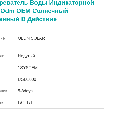
греватель Воды Индикаторной
 Odm OEM Солнечный
енный В Действие
ие
OLLIN SOLAR
ли:
Надутый
1SYSTEM
USD1000
вки:
5-8days
ms:
L/C, T/T