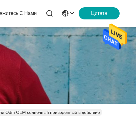
яжитесь С Нами
Цитата
ели Odm OEM солнечный приведенный в действие