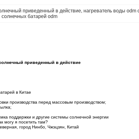
олнечный приведенный в действие
, 
нагреватель воды odm 
и солнечных батарей odm
солнечный приведенный в действие
атарей в Китае
товки производства перед массовым производством;
ылка;
амка поддержки и другие системы солнечной энергии
к могу я посетить там?
еверная, город Нинбо, Чжэцзян, Китай