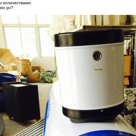
и количествами.
лях pv?