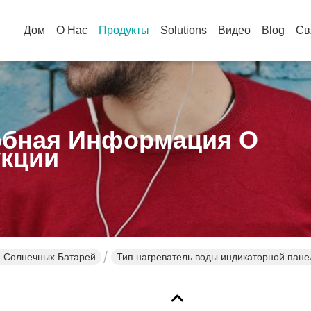
Дом
О Нас
Продукты
Solutions
Видео
Blog
Св
бная Информация О
кции
 Солнечных Батарей
Тип нагреватель воды индикаторной пан