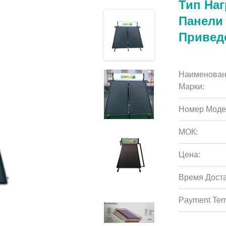
Тип На
Панели
Привед
Наименован
Марки:
Номер Моде
МОК:
Цена:
Время Доста
Payment Ter