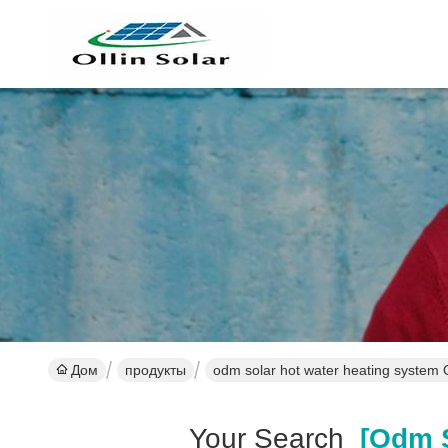
Дом
продукты
odm solar hot water heating system 
Your Search
[odm So