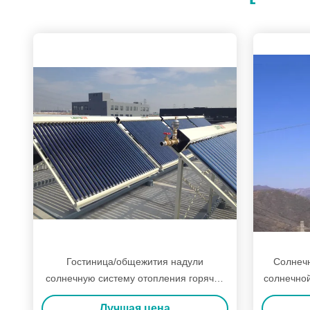
Гостиница/общежития надули
Солнечн
солнечную систему отопления горячей
солнечной
воды с умным регулятором
панель
Лучшая цена