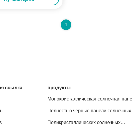
1
я ссылка
продукты
Монокристаллическая солнечная пан
ты
Полностью черные панели солнечных
батарей
s
Поликристаллических солнечных
панелей