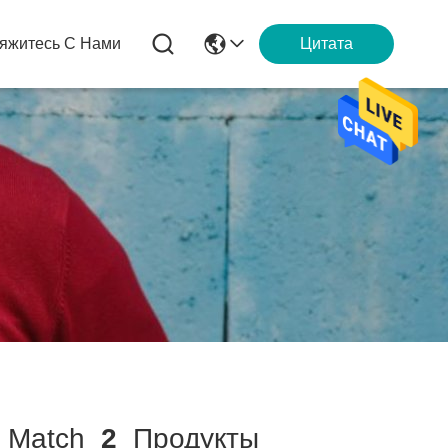
яжитесь С Нами
Цитата
Match
2
Продукты