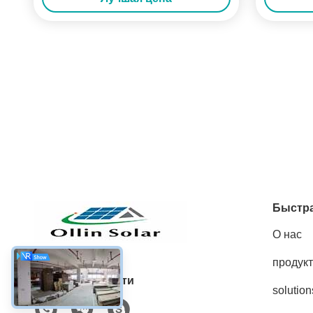
Быстра
О нас
продук
Социальные сети
solution