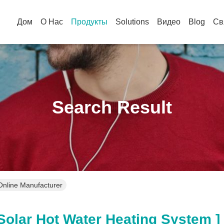
Дом
О Нас
Продукты
Solutions
Видео
Blog
Св
Search Result
Online Manufacturer
lar Hot Water Heating System ]