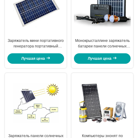
Заряжатель мини портативного
Монокрысталлине заряжатель
генератора портативный
батареи панели солнечных
солнечный/заряжатель
батарей кремния для
солнечной энергии
располагаться лагерем
Лучшая цена
Лучшая цена
электрического вентилятора
Заряжатель панели солнечных
Компьютеры знонят по