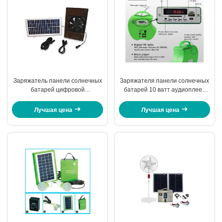
Заряжатель панели солнечных
Заряжателя панели солнечных
батарей цифровой
батарей 10 ватт аудиоплеер
фотокамеры портативный/
радио освещения портативного
солнечный заряжатель
солнечный легкий носит
Лучшая цена
Лучшая цена
перезаряжаемые батареи
систему