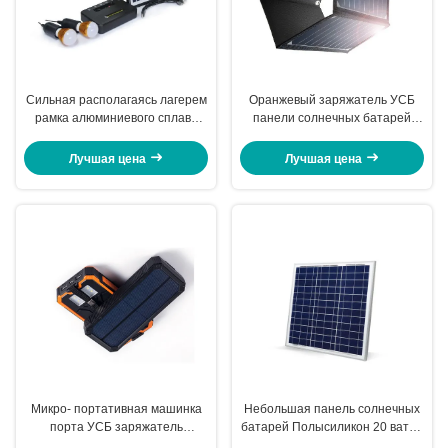
Сильная располагаясь лагерем
Оранжевый заряжатель УСБ
рамка алюминиевого сплава
панели солнечных батарей
заряжателя панели солнечных
цвета, портативный
батарей двухслойная
водоустойчивый заряжатель
Лучшая цена
Лучшая цена
анодированная
солнечной батареи
Микро- портативная машинка
Небольшая панель солнечных
порта УСБ заряжатель
батарей Полысиликон 20 ватт с
солнечной батареи 12 вольт
анодированной рамкой