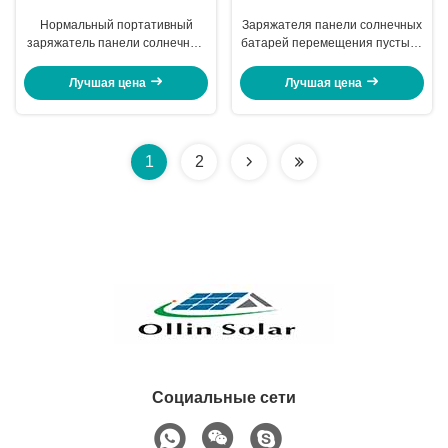
Нормальный портативный
Заряжателя панели солнечных
заряжатель панели солнечных
батарей перемещения пустыни
батарей с модулями 5в
регулятор освещения
солнечными ПВ и шариками
портативного автоматический
Лучшая цена
Лучшая цена
одной батареи 2
1
2
Социальные сети