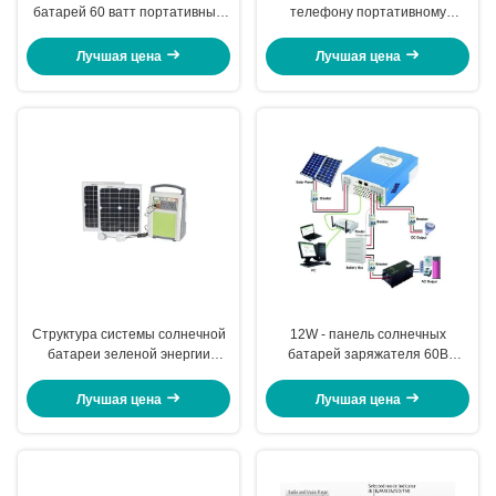
батарей 60 ватт портативный
телефону портативному
для жилых систем солнечной
заряжателю панели солнечных
энергии
батарей/солнечному
Лучшая цена
Лучшая цена
приведенному в действие
заряжателю батареи 130В
Структура системы солнечной
12W - панель солнечных
батареи зеленой энергии
батарей заряжателя 60В
портативная простая легкая
ноутбука силы нагрузки 120В
работает
солнечная приведенная в
Лучшая цена
Лучшая цена
действие с кабелем 6м