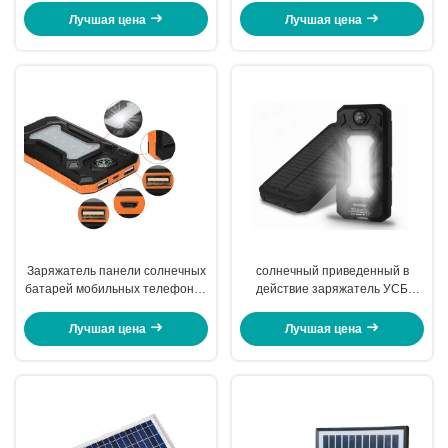
пылезащитный и Крашпрооф
алюминиевого сплава
Лучшая цена
Лучшая цена
Заряжатель панели солнечных
солнечный приведенный в
батарей мобильных телефонов
действие заряжатель УСБ
планшета портативный/
30000мАх/водоустойчивый банк
солнечный заряжатель УСБ
силы безопасный и надежный
Лучшая цена
Лучшая цена