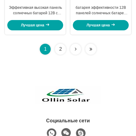
Эффективная высокая панель
батарея эффективности 12В
солнечных батарей 12В с
панелей солнечных батарей
Велум отражения нитрида
панели солнечных батарей
кремния анти-
100В 12В/тонкого фильма
Лучшая цена
Лучшая цена
превосходная
1
2
Социальные сети