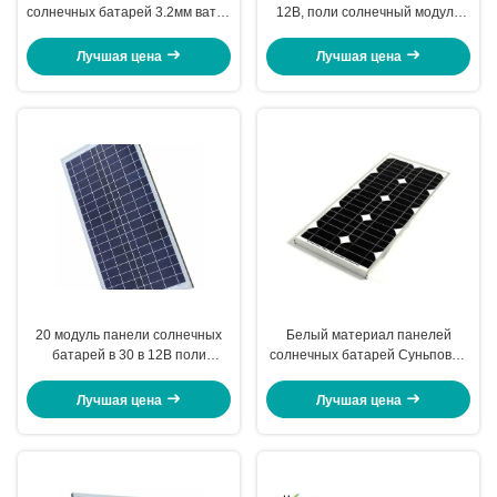
солнечных батарей 3.2мм ватта
12В, поли солнечный модуль
12В низкая железная высокая
начисляя защиту с белой
закалила стекло
рамкой
Лучшая цена
Лучшая цена
20 модуль панели солнечных
Белый материал панелей
батарей в 30 в 12В поли
солнечных батарей Суньповер
солнечный поручая для
рамки сильно прозрачный
уличного света
закаленный стеклянный
Лучшая цена
Лучшая цена