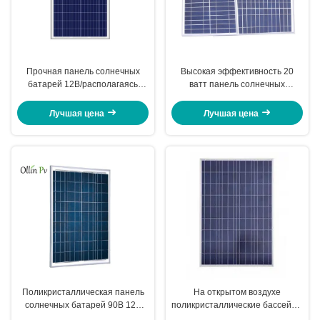
Прочная панель солнечных
Высокая эффективность 20
батарей 12В/располагаясь
ватт панель солнечных
лагерем панели солнечных
батарей 12 вольт с проводом
батарей приводя камеру в
аллигаторного зажима в 5
Лучшая цена
Лучшая цена
действие контроля
метров
Поликристаллическая панель
На открытом воздухе
солнечных батарей 90В 12В
поликристаллические бассейны
для космического исследования
топления зарядки