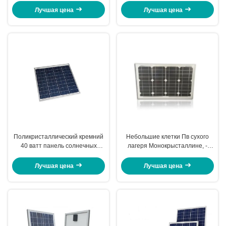
и другого транспорта форм
аккумулятора света панелей
Лучшая цена
Лучшая цена
солнечных батарей
Поликристаллический кремний
Небольшие клетки Пв сухого
40 ватт панель солнечных
лагеря Монокрысталлине, -
батарей 12 вольт
решетка освещая 12в панель
соответствующая для весьма
солнечных батарей 40 ватт
Лучшая цена
Лучшая цена
условий