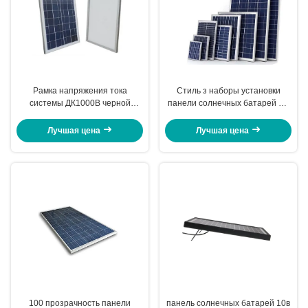
Рамка напряжения тока
Стиль з наборы установки
системы ДК1000В черной
панели солнечных батарей ДК
панели солнечных батарей 12В
12 вольт обманывает
максимальная сверхмощная
выдающее низко- светлое
Лучшая цена
Лучшая цена
алюминиевая
представление
100 прозрачность панели
панель солнечных батарей 10в