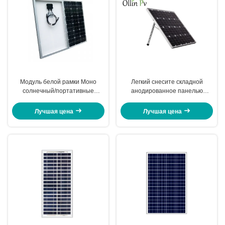
Модуль белой рамки Моно
Легкий снесите складной
солнечный/портативные
анодированное панелью
панели солнечных батарей
солнечных батарей
поручают для мигателя
представление конюшни рамки
Лучшая цена
Лучшая цена
уличного света
алюминиевого сплава