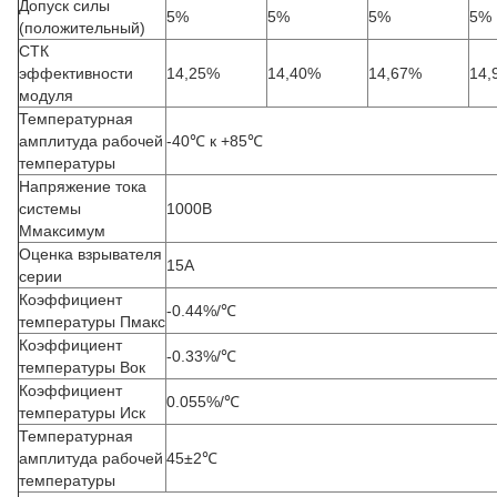
Допуск силы
5%
5%
5%
5%
(положительный)
СТК
эффективности
14,25%
14,40%
14,67%
14,
модуля
Температурная
амплитуда рабочей
-40℃ к +85℃
температуры
Напряжение тока
системы
1000В
Ммаксимум
Оценка взрывателя
15А
серии
Коэффициент
-0.44%/℃
температуры Пмакс
Коэффициент
-0.33%/℃
температуры Вок
Коэффициент
0.055%/℃
температуры Иск
Температурная
амплитуда рабочей
45±2℃
температуры