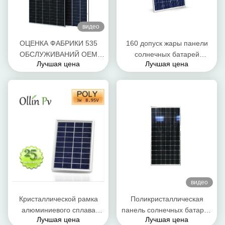
видео
ОЦЕНКА ФАБРИКИ 535
160 допуск жары панели
ОБСЛУЖИВАНИЙ OEM
солнечных батарей
Лучшая цена
Лучшая цена
КЛЕТОК TECHONOLOGY
1480*680*40мм ватта
НЕПОЛНОЙ ВЫРУБКИ
поликристаллический
ПАНЕЛЕЙ СОЛНЕЧНЫХ
превосходный
БАТАРЕЙ 540W 545W
550W 560W
видео
Кристаллической рамка
Поликристаллическая
алюминиевого сплава
панель солнечных батарей
Лучшая цена
Лучшая цена
модулей ПВ
кремния 42.5v 300wat