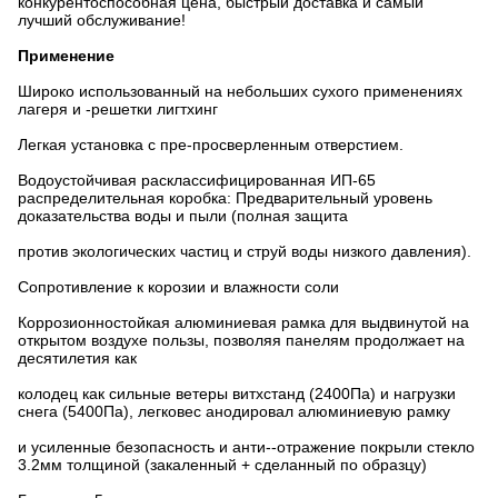
конкурентоспособная цена, быстрый доставка и самый
лучший обслуживание!
Применение
Широко использованный на небольших сухого применениях
лагеря и -решетки лигтхинг
Легкая установка с пре-просверленным отверстием.
Водоустойчивая расклассифицированная ИП-65
распределительная коробка: Предварительный уровень
доказательства воды и пыли (полная защита
против экологических частиц и струй воды низкого давления).
Сопротивление к корозии и влажности соли
Коррозионностойкая алюминиевая рамка для выдвинутой на
открытом воздухе пользы, позволяя панелям продолжает на
десятилетия как
колодец как сильные ветеры витхстанд (2400Па) и нагрузки
снега (5400Па), легковес анодировал алюминиевую рамку
и усиленные безопасность и анти--отражение покрыли стекло
3.2мм толщиной (закаленный + сделанный по образцу)