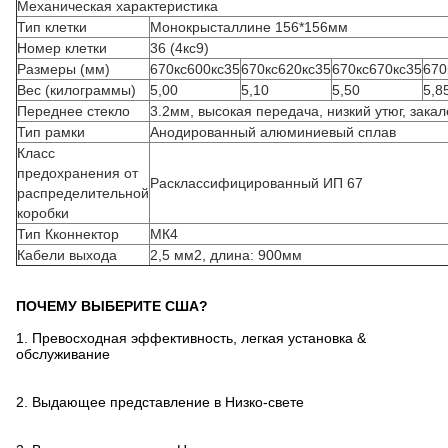
Механическая характеристика
Тип клетки
Монокрысталлине 156*156мм
Номер клетки
36 (4кс9)
Размеры (мм)
670кс600кс35
670кс620кс35
670кс670кс35
670
Вес (килограммы)
5,00
5,10
5,50
5,8
Переднее стекло
3.2мм, высокая передача, низкий утюг, зака
Тип рамки
Анодированный алюминиевый сплав
Класс
предохранения от
Расклассифицированный ИП 67
распределительной
коробки
Тип Кконнектор
МК4
Кабели выхода
2,5 мм2, длина: 900мм
ПОЧЕМУ ВЫБЕРИТЕ США?
1.
Превосходная эффективность, легкая установка &
обслуживание
2.
Выдающее представление в Низко-свете