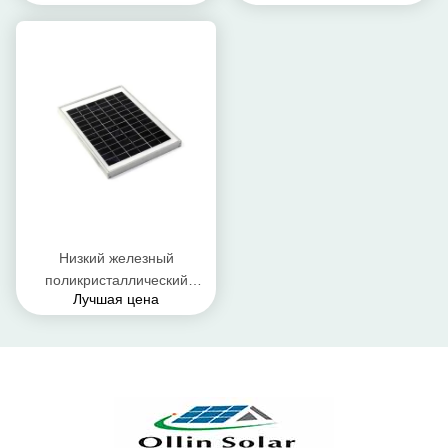
поликристаллической
анодированная панелью
солнечных батарей
Низкий железный
поликристаллический
Лучшая цена
модуль Пв, подгонянные
промышленные панели
солнечных батарей