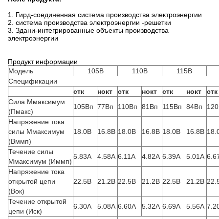
1.
Гирд-соединенная система производства электроэнергии
2.
система производства электроэнергии -решетки
3.
Здани-интегрированные объекты производства
электроэнергии
Продукт информации
Модель
105В
110В
115В
Спецификации
стк
нокт
стк
нокт
стк
нокт
стк
Сила Ммаксимум
105Вп
77Вп
110Вп
81Вп
115Вп
84Вп
120
(Пмакс)
Напряжение тока
силы Ммаксимум
18.0В
16.8В
18.0В
16.8В
18.0В
16.8В
18.
(Вммп)
Течение силы
5.83А
4.58А
6.11А
4.82А
6.39А
5.01А
6.6
Ммаксимум (Иммп)
Напряжение тока
открытой цепи
22.5В
21.2В
22.5В
21.2В
22.5В
21.2В
22.
(Вок)
Течение открытой
6.30А
5.08А
6.60А
5.32А
6.69А
5.56А
7.2
цепи (Иск)