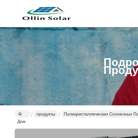
Подро
Проду
продукты
Поликристаллических Солнечных П
Дом