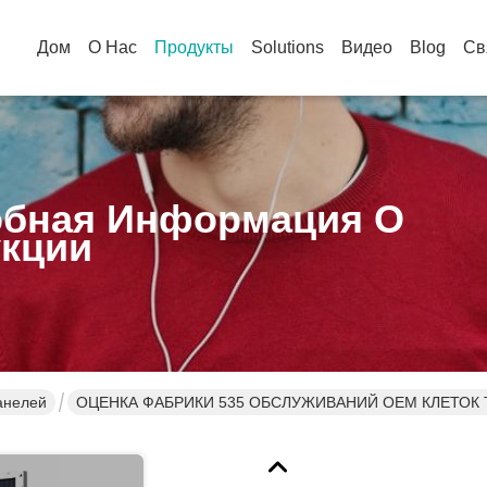
Дом
О Нас
Продукты
Solutions
Видео
Blog
Св
бная Информация О
кции
анелей
ОЦЕНКА ФАБРИКИ 535 ОБСЛУЖИВАНИЙ OEM КЛЕТОК
СОЛНЕЧНЫХ БАТАРЕЙ 540W 545W 550W 560W