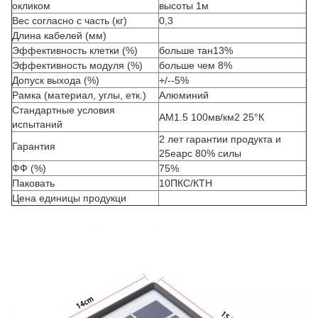
окликом
высоты 1м
Вес согласно с часть (кг)
0,3
Длина кабелей (мм)
Эффективность клетки (%)
больше тан13%
Эффективность модуля (%)
больше чем 8%
Допуск выхода (%)
+/--5%
Рамка (материал, углы, етк.)
Алюминий
Стандартные условия
АМ1.5 100мв/км2 25°К
испытаний
2 лет гарантии продукта и
Гарантия
25еарс 80% силы
ФФ (%)
75%
Паковать
10ПКС/КТН
Цена единицы продукци