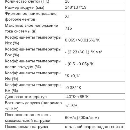
Количество клеток (ПК)
18
Размер модуля (мм)
148*137*19
Фирменное наименование
ХТ
фотоэлементов
Максимальное напряжение
715
тока системы (в)
Коэффициенты температуры
0.065+/-0.015%/°К
Иск (%)
Коэффициенты температуры
- (2.23+/-0.1) °К мв/
Вок (%)
Коэффициенты температуры
- (0.5+-0.05)/°К
после полудня (%)
Коэффициенты температуры
°К +0,1/
Им (%)
Коэффициенты температуры
-0.38/
°К
Вм (%)
Диапазон температур
-40°К~+85°К
Ваттность допуска (например
+/--5%
+/--5%)
Поверхностная емкость
60м/с (200кг/ск.м)
максимальной нагрузки
Позволяемая нагрузка
стальной шарик падает вниз от