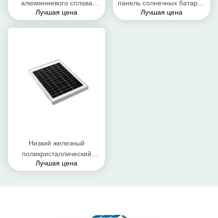
алюминиевого сплава
панель солнечных батарей
Лучшая цена
Лучшая цена
модулей ПВ
кремния 42.5v 300wat
поликристаллической
анодированная панелью
солнечных батарей
Низкий железный
поликристаллический
Лучшая цена
модуль Пв, подгонянные
промышленные панели
солнечных батарей