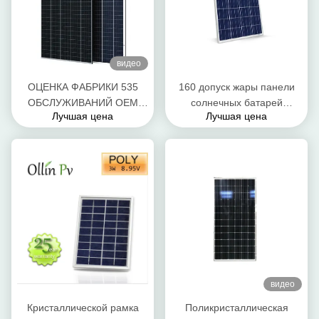
видео
ОЦЕНКА ФАБРИКИ 535
160 допуск жары панели
ОБСЛУЖИВАНИЙ OEM
солнечных батарей
Лучшая цена
Лучшая цена
КЛЕТОК TECHONOLOGY
1480*680*40мм ватта
НЕПОЛНОЙ ВЫРУБКИ
поликристаллический
ПАНЕЛЕЙ СОЛНЕЧНЫХ
превосходный
БАТАРЕЙ 540W 545W
550W 560W
видео
Кристаллической рамка
Поликристаллическая