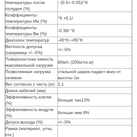
температуры после
- (0.5+-0.05)/°К
полудня (%)
Коэффициенты
°К +0,1/
температуры Им (%)
Коэффициенты
-0.38/
°К
температуры Вм (%)
Диапазон температур
-40°К~+85°К
Ваттность допуска
+/--5%
(например +/--5%)
Поверхностная емкость
60м/с (200кг/ск.м)
максимальной нагрузки
Позволяемая нагрузка
стальной шарик падает вниз от
окликом
высоты 1м
Вес согласно с часть (кг)
1,1
Длина кабелей (мм)
Эффективность клетки
больше тан13%
(%)
Эффективность модуля
больше чем 8%
(%)
Допуск выхода (%)
+/--5%
Рамка (материал, углы,
етк.)