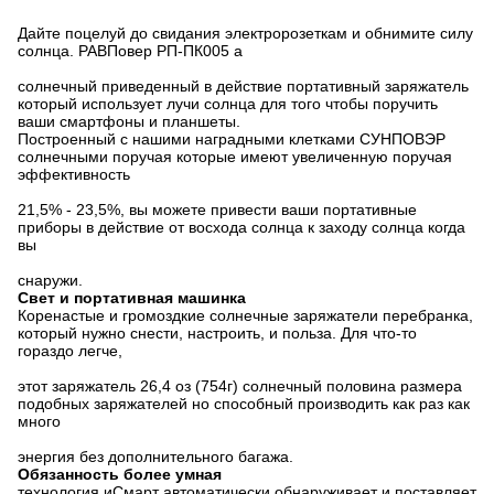
Дайте поцелуй до свидания электророзеткам и обнимите силу
солнца. РАВПовер РП-ПК005 а
солнечный приведенный в действие портативный заряжатель
который использует лучи солнца для того чтобы поручить
ваши смартфоны и планшеты.
Построенный с нашими наградными клетками СУНПОВЭР
солнечными поручая которые имеют увеличенную поручая
эффективность
21,5% - 23,5%, вы можете привести ваши портативные
приборы в действие от восхода солнца к заходу солнца когда
вы
снаружи.
Свет и портативная машинка
Коренастые и громоздкие солнечные заряжатели перебранка,
который нужно снести, настроить, и польза. Для что-то
гораздо легче,
этот заряжатель 26,4 оз (754г) солнечный половина размера
подобных заряжателей но способный производить как раз как
много
энергия без дополнительного багажа.
Обязанность более умная
технология иСмарт автоматически обнаруживает и поставляет