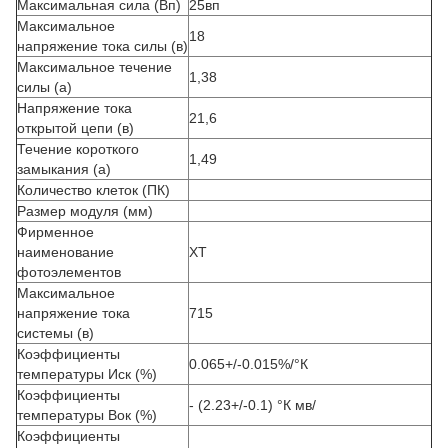
Максимальная сила (Вп)
25вп
Максимальное
18
напряжение тока силы (в)
Максимальное течение
1,38
силы (а)
Напряжение тока
21,6
открытой цепи (в)
Течение короткого
1,49
замыкания (а)
Количество клеток (ПК)
Размер модуля (мм)
Фирменное
наименование
ХТ
фотоэлементов
Максимальное
напряжение тока
715
системы (в)
Коэффициенты
0.065+/-0.015%/°К
температуры Иск (%)
Коэффициенты
- (2.23+/-0.1) °К мв/
температуры Вок (%)
Коэффициенты