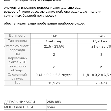
элементы внезапно поворачивают дальше вас,
водоустойчивое заволакивание нейлона защищают панели
солнечных батарей пока мешок
обеспечивает ваше пребывание приборов сухое.
Ваттность
16В
24В
Тип панели
СунПовер
СунПовер
Эффективность
21.5 -
23,5%
21.5 -
23,5
перехода
Нет
2
3
загрузочных
люков УСБ
технология
✔
✔
иСмарт
Сложенный
9,41 × 0,2 × 6,3 внутри
11,81 × 0,2 × 6,5 
размер
Вес
15,9 оз
26,4 оз
ДЕТАЛЬ НИКАКОЙ
25В/18В
МОНО или ПОЛИ
поли