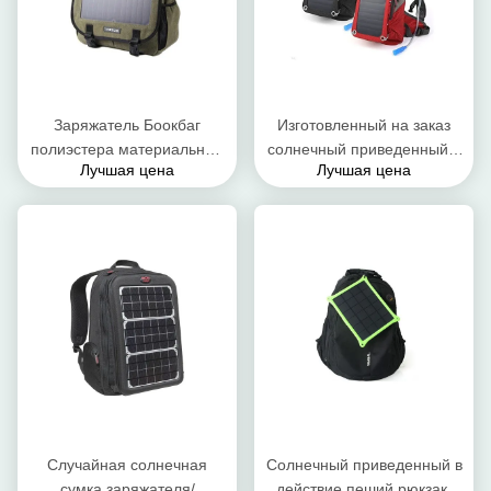
Заряжатель Боокбаг
Изготовленный на заказ
полиэстера материальный
солнечный приведенный в
Лучшая цена
Лучшая цена
солнечный приведенный в
действие рюкзак ноутбука/
действие выведенный
солнечный укладывать
наружу УСБ портативный
рюкзак заряжателя УСБ
для сотового телефона
Случайная солнечная
Солнечный приведенный в
сумка заряжателя/
действие пеший рюкзак/