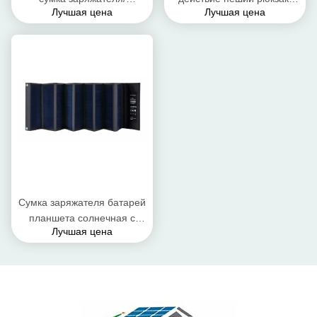
Лучшая цена
Лучшая цена
солнечный приведенный в
рюкзак солнечной батареи
действие размер
для мобильных телефонов
7.28*49.53 сумки
складывая медленно
двигают
Сумка заряжателя батарей
планшета солнечная с
Лучшая цена
водоустойчивым
материалом ткани ПВК