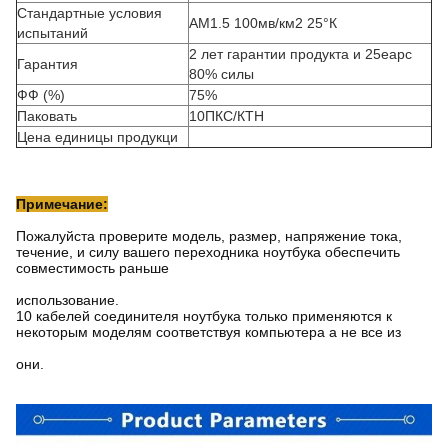
Стандартные условия
АМ1.5 100мв/км2 25°К
испытаний
2 лет гарантии продукта и 25еарс
Гарантия
80% силы
ФФ (%)
75%
Паковать
10ПКС/КТН
Цена единицы продукци
Примечание:
Пожалуйста проверите модель, размер, напряжение тока,
течение, и силу вашего переходника ноутбука обеспечить
совместимость раньше
использование.
10 кабелей соединителя ноутбука только применяются к
некоторым моделям соответствуя компьютера а не все из
они.