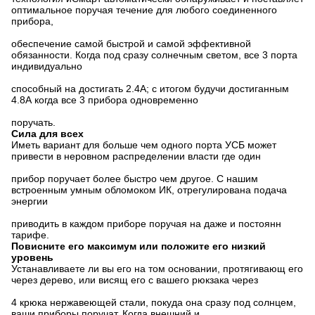
оптимальное поручая течение для любого соединенного
прибора,
обеспечение самой быстрой и самой эффективной
обязанности. Когда под сразу солнечным светом, все 3 порта
индивидуально
способный на достигать 2.4А; с итогом будучи достиганным
4.8А когда все 3 прибора одновременно
поручать.
Сила для всех
Иметь вариант для больше чем одного порта УСБ может
привести в неровном распределении власти где один
прибор поручает более быстро чем другое. С нашим
встроенным умным обломоком ИК, отрегулирована подача
энергии
приводить в каждом приборе поручая на даже и постоянн
тарифе.
Повисните его максимум или положите его низкий
уровень
Устанавливаете ли вы его на том основании, протягивающ его
через дерево, или висящ его с вашего рюкзака через
4 крюка нержавеющей стали, покуда она сразу под солнцем,
ваши приборы поручат. Когда внешний и