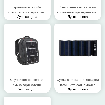
Заряжатель Боокбаг
Изготовленный на заказ
полиэстера материальный
солнечный приведенный в
Лучшая цена
Лучшая цена
солнечный приведенный в
действие рюкзак ноутбука/
действие выведенный
солнечный укладывать
наружу УСБ портативный
рюкзак заряжателя УСБ
для сотового телефона
Случайная солнечная
Сумка заряжателя батарей
сумка заряжателя/
планшета солнечная с
Лучшая цена
Лучшая цена
солнечный приведенный в
водоустойчивым
действие размер
материалом ткани ПВК
7.28*49.53 сумки