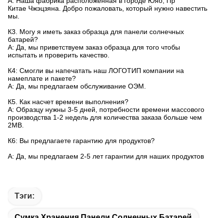
А: Наша фабрика расположенная в городе Юяо, Пр
Китае Чжэцзяна. Добро пожаловать, который нужно навестить
мы.
К3. Могу я иметь заказ образца для панели солнечных
батарей?
А: Да, мы приветствуем заказ образца для того чтобы
испытать и проверить качество.
К4: Смогли вы напечатать наш ЛОГОТИП компании на
намеплате и пакете?
А: Да, мы предлагаем обслуживание ОЭМ.
К5. Как насчет времени выполнения?
А: Образцу нужны 3-5 дней, потребности времени массового
производства 1-2 недель для количества заказа больше чем
2МВ.
К6: Вы предлагаете гарантию для продуктов?
А: Да, мы предлагаем 2-5 лет гарантии для наших продуктов
Тэги:
Сумка Хранения Панели Солнечных Батарей