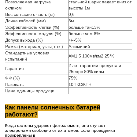
Позволяемая нагрузка
стальной шарик падает вниз от
окликом
высоты 1м
Вес согласно с часть (кг)
0,6
Длина кабелей (мм)
3м
Эффективность клетки (%)
больше тан13%
Эффективность модуля (%)
больше чем 8%
Допуск выхода (%)
+/--5%
Рамка (материал, углы, етк.)
Алюминий
Стандартные условия
АМ1.5 100мв/км2 25°К
испытаний
2 лет гарантии продукта и
Гарантия
25еарс 80% силы
ФФ (%)
75%
Паковать
10ПКС/КТН
Цена единицы продукци
Как панели солнечных батарей
работают?
Когда фотоны ударяют фотоэлемент, они стучает
электронами свободно от их атомов. Если проводники
прикреплены в