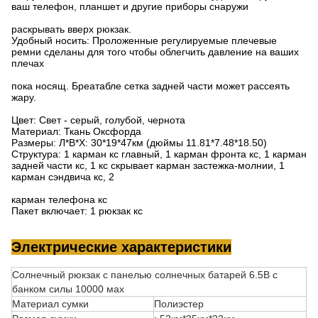
ваш телефон, планшет и другие приборы снаружи
раскрывать вверх рюкзак.
Удобный носить: Проложенные регулируемые плечевые
ремни сделаны для того чтобы облегчить давление на ваших
плечах
пока носящ. Бреатабле сетка задней части может рассеять
жару.
Цвет: Свет - серый, голубой, чернота
Материал: Ткань Оксфорда
Размеры: Л*В*Х: 30*19*47км (дюймы 11.81*7.48*18.50)
Структура: 1 карман кс главный, 1 карман фронта кс, 1 карман
задней части кс, 1 кс скрывает карман застежка-молнии, 1
карман сэндвича кс, 2
карман телефона кс
Пакет включает: 1 рюкзак кс
Электрические характеристики
Солнечный рюкзак с панелью солнечных батарей 6.5В с
банком силы 10000 мах
Материал сумки
Полиэстер