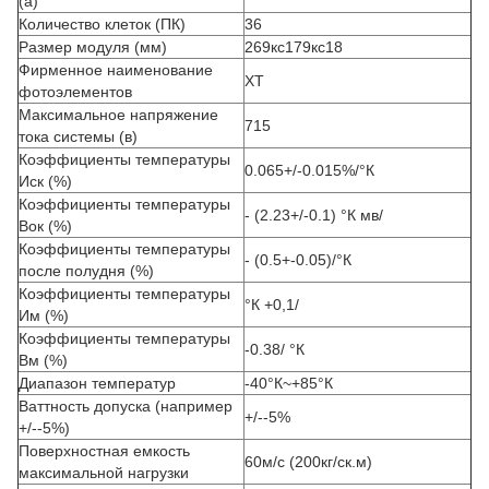
(а)
Количество клеток (ПК)
36
Размер модуля (мм)
269кс179кс18
Фирменное наименование
ХТ
фотоэлементов
Максимальное напряжение
715
тока системы (в)
Коэффициенты температуры
0.065+/-0.015%/°К
Иск (%)
Коэффициенты температуры
- (2.23+/-0.1) °К мв/
Вок (%)
Коэффициенты температуры
- (0.5+-0.05)/°К
после полудня (%)
Коэффициенты температуры
°К +0,1/
Им (%)
Коэффициенты температуры
-0.38/ °К
Вм (%)
Диапазон температур
-40°К~+85°К
Ваттность допуска (например
+/--5%
+/--5%)
Поверхностная емкость
60м/с (200кг/ск.м)
максимальной нагрузки