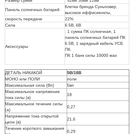
Размер сумки
: 52км*35км*22км
Клетка бренда Суньповер,
Панель солнечных батарей
высокое еффисиенкты,
скорость передачи
22%
Сила
6.5В, 6В
: 1 сумка ПК солнечная, 1
панель солнечных батарей ПК
6.5В, 1 зарядный кабель УСБ
Аксессуары
ПК.
ПК 1 банк силы 10000 мах
ДЕТАЛЬ НИКАКОЙ
5В/18В
МОНО или ПОЛИ
поли
Максимальная сила (Вп)
5вп
Максимальное напряжение
18
тока силы (в)
Максимальное течение силы
0,27
(а)
Напряжение тока открытой
21,6
цепи (в)
Течение короткого замыкания
0,29