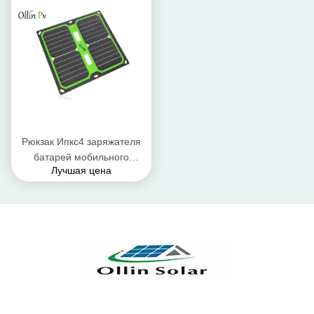
складывая медленно
двигают
Рюкзак Ипкс4 заряжателя
батарей мобильного
Лучшая цена
телефона портативный
солнечный делает
водостойким вровень