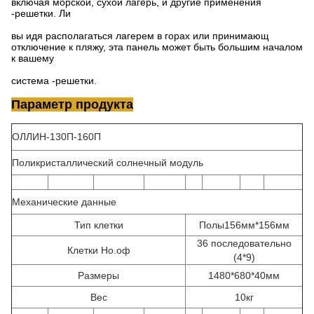
включая морской, сухой лагерь, и другие применения
-решетки. Ли
вы идя располагаться лагерем в горах или принимающ
отключение к пляжу, эта панель может быть большим началом
к вашему
система -решетки.
Параметр продукта
ОЛЛИН-130П-160П
Поликристаллический солнечный модуль
Механические данные
Тип клетки
Полы156мм*156мм
36 последовательно
Клетки Но.оф
(4*9)
Размеры
1480*680*40мм
Вес
10кг