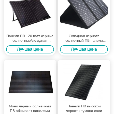
Панели ПВ 120 ватт черные
Складная чернота
солнечные/складная
солнечный ПВ панели
панель солнечных батарей
солнечных батарей
Лучшая цена
Лучшая цена
с ручкой металла
обшивает панелями рамку
алюминия толщины
30мм*25мм
Моно черный солнечный
Панели ПВ высокой
ПВ обшивает панелями
черноты тумана соли