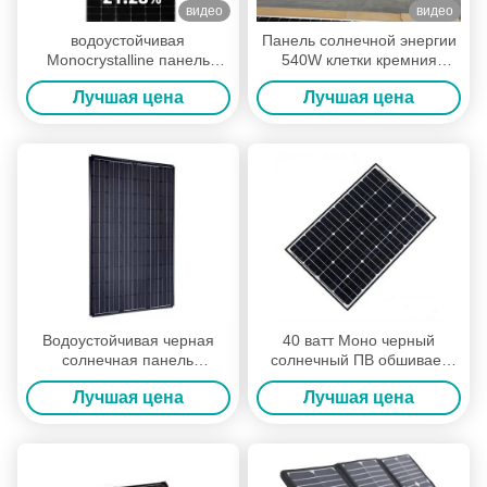
видео
видео
водоустойчивая
Панель солнечной энергии
Monocrystalline панель
540W клетки кремния
солнечной энергии 36V
модуля PV Monocrystalline
Лучшая цена
Лучшая цена
540W 545W 550W
550W
Водоустойчивая черная
40 ватт Моно черный
солнечная панель
солнечный ПВ обшивает
солнечных батарей
панелями высоким крышку
Лучшая цена
Лучшая цена
панелей ПВ 250 ватт
низкого уровня
Монокрысталлине/
пропускаемости
закаленную утюгом
стеклянную