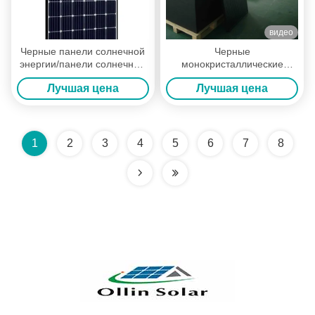
видео
Черные панели солнечной
Черные
энергии/панели солнечных
монокристаллические
батарей Мултикрысталлине
солнечные панели
Лучшая цена
Лучшая цена
офисного здания
1
2
3
4
5
6
7
8