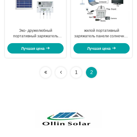
Эко- дружелюбный
жилой портативный
портативный заряжатель
заряжатель панели солнечных
солнечной батареи
батарей 60В, солнечная
располагаясь лагерем с
осветительная установка для
Лучшая цена
Лучшая цена
большой емкостью
дома
1
2