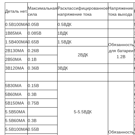
Максимальная
Расклассифицированное
Напряжение
Деталь нет.
сила
напряжение тока
тока выхода
0.5В100МА
0.05В
0.5ВДК
1В85МА
0.085В
1ВДК
1.5В400МА
0.65В
1.5ВДК
Обязанность
2В130МА
0.26В
для батареи
2ВДК
1.2В
2В50МА
0.1В
3В120МА
0.36В
3ВДК
5В30МА
0.15В
5В60МА
0.3В
5В150МА
0.75В
5.5В50МА
5-5.5ВДК
5.5В60МА
0.3В
5.5В100МА
0.55В
Обязанность