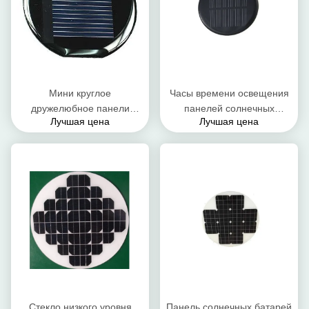
Мини круглое
Часы времени освещения
дружелюбное панели
панелей солнечных
Лучшая цена
Лучшая цена
солнечных батарей/панели
батарей 8 до 10
солнечных батарей
пластикового поляка
эпоксидной смолы
материальные круговые
энергосберегающее и эко-
Стекло низкого уровня
Панель солнечных батарей