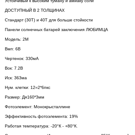
Устойчивый к высоким туману и амиаку соли
ДОСТУПНЫЙ В 2 ТОЛЩИНАХ
Стандарт (30Т) и 40Т для больше стойкости
Панели солнечных батарей заключения ЛЮБИМЦА
Модель: 2М
Вмп: 6В
Чертенок: 330мА
Вок: 7.2В
Иск: 363ма
Нум. клетки: 12=2*6пкс
Размер: Дя160*3мм
Фотоэлемент: Монокрысталлине
Эффективность фотоэлемента: 19%
Работая температура: -20°К - +80°К.