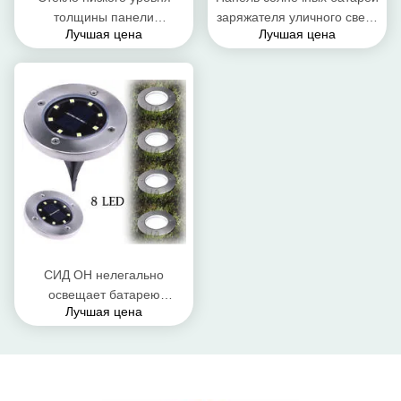
толщины панели
заряжателя уличного света
Лучшая цена
Лучшая цена
солнечных батарей 3.2мм
круглая, солнечная клетка
системы водяной помпы
высокое пожаробезопасное
круглым закаленное
ТПТ ПВ
утюгом
СИД ОН нелегально
освещает батарею
Лучшая цена
небольшого круглого
фотоэлемента коллоидную
свинцовокислотную