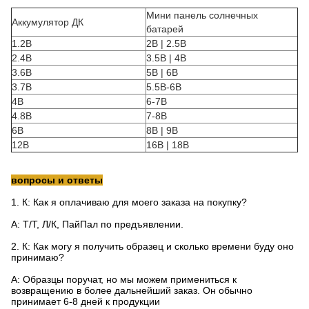
Мини панель солнечных
Аккумулятор ДК
батарей
1.2В
2В | 2.5В
2.4В
3.5В | 4В
3.6В
5В | 6В
3.7В
5.5В-6В
4В
6-7В
4.8В
7-8В
6В
8В | 9В
12В
16В | 18В
вопросы и ответы
1.
К: Как я оплачиваю для моего заказа на покупку?
А: Т/Т, Л/К, ПайПал по предъявлении.
2.
К: Как могу я получить образец и сколько времени буду оно
принимаю?
А: Образцы поручат, но мы можем примениться к
возвращению в более дальнейший заказ. Он обычно
принимает 6-8 дней к продукции