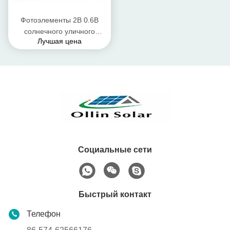
Фотоэлементы 2В 0.6В
солнечного уличного
Лучшая цена
освещения
поликристаллические без
рамки
Социальные сети
Быстрый контакт
Телефон