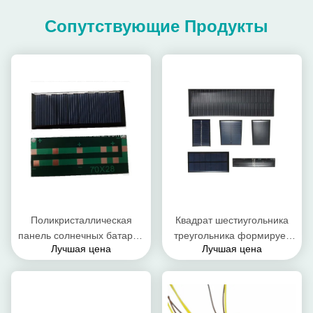
Сопутствующие Продукты
Поликристаллическая
Квадрат шестиугольника
панель солнечных батарей
треугольника формирует
Лучшая цена
Лучшая цена
2v 0.6w эпоксидной смолы
панель солнечных батарей
OEM батареи Diy доски
1w 3w 5w эпоксидной
кремния
смолы 5v