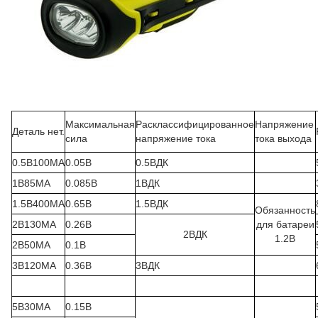
Максимальная
Расклассифицированное
Напряжение
Деталь нет.
сила
напряжение тока
тока выхода
0.5В100МА
0.05В
0.5ВДК
1В85МА
0.085В
1ВДК
1.5В400МА
0.65В
1.5ВДК
Обязанность
2В130МА
0.26В
для батареи
2ВДК
1.2В
2В50МА
0.1В
3В120МА
0.36В
3ВДК
5В30МА
0.15В