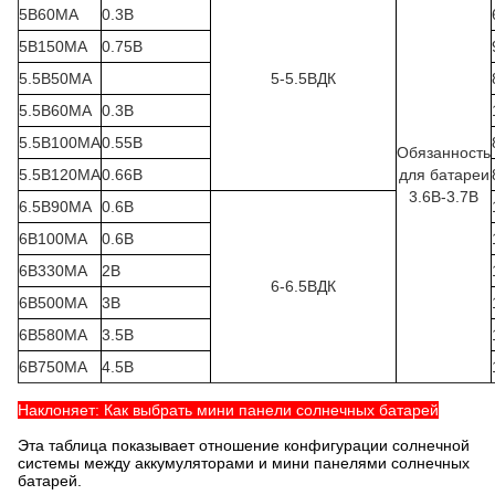
5В60МА
0.3В
5В150МА
0.75В
5.5В50МА
5-5.5ВДК
5.5В60МА
0.3В
5.5В100МА
0.55В
Обязанность
5.5В120МА
0.66В
для батареи
3.6В-3.7В
6.5В90МА
0.6В
6В100МА
0.6В
6В330МА
2В
6-6.5ВДК
6В500МА
3В
6В580МА
3.5В
6В750МА
4.5В
Наклоняет: Как выбрать мини панели солнечных батарей
Эта таблица показывает отношение конфигурации солнечной
системы между аккумуляторами и мини панелями солнечных
батарей.