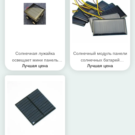
Солнечная лужайка
Солнечный модуль панели
освещает мини панель
солнечных батарей
Лучшая цена
Лучшая цена
солнечных батарей
водяных помп мини/
эпоксидной смолы с
поликристаллические
высоким конверсионным
панели солнечных батарей
курсом