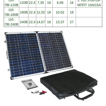
ОЛ-
3.
РЕГУЛЯТОР
120В
22,4
7,35
18
6,68
16
ПВ-120В
МППТ 10А/15А
ОЛ-
180В
22,4
11,02
18
10,02
18
ПВ-180В
ОЛ-
240В
22,4
14,67
18
13,37
27
ПВ-240В