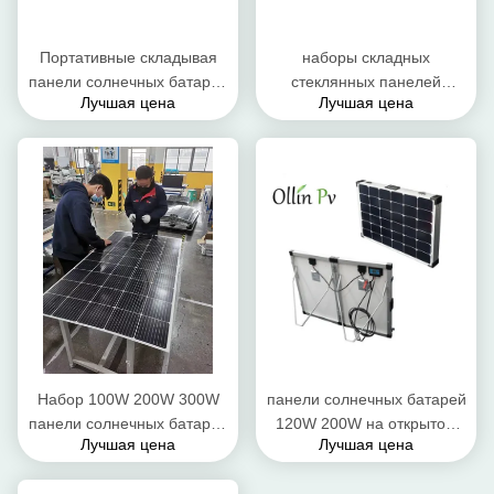
Портативные складывая
наборы складных
панели солнечных батарей
стеклянных панелей
Лучшая цена
Лучшая цена
кладут кремний в мешки
солнечных батарей 160W
200W 300W 400W наборов
200W 400w располагаясь
поликристаллический
лагерем
Набор 100W 200W 300W
панели солнечных батарей
панели солнечных батарей
120W 200W на открытом
Лучшая цена
Лучшая цена
поликристаллического
воздухе солнечные
кремния гибкий складывая
складные, портативные