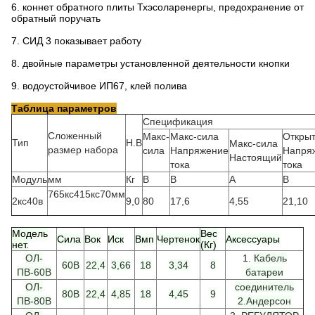
6. коннет обратного плиты Тхэсоларенергы, предохранение от
обратный поручать
7. СИД 3 показывает работу
8. двойные параметры установленной деятельности кнопки
9. водоустойчивое ИП67, клей полива
Таблица параметров
Спецификация
Сложенный
Макс-
Макс-сила
Открыт
Тип
Н.В
Макс-сила
размер набора
сила
Напряжение
Напря
Настоящий
тока
тока
Модуль
мм
Кг
В
В
А
В
765кс415кс70мм
2кс40в
9,0
80
17,6
4,55
21,10
Модель
Вес
Сила
Вок
Иск
Вмп
Чертенок
Аксессуары
нет.
(Кг)
ОЛ-
1.
Кабель
60В
22,4
3,66
18
3,34
8
ПВ-60В
батареи
ОЛ-
соединитель
80В
22,4
4,85
18
4,45
9
ПВ-80В
2.Андерсон