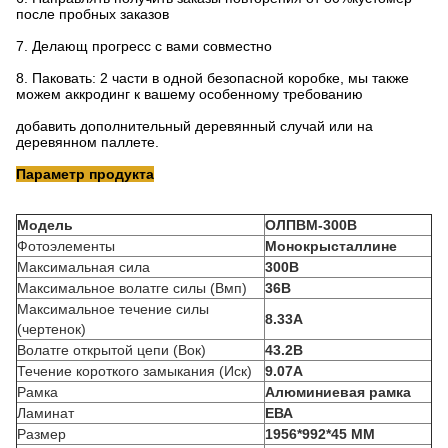
после пробных заказов
7.
Делающ прогресс с вами совместно
8.
Паковать: 2 части в одной безопасной коробке, мы также
можем аккродинг к вашему особенному требованию
добавить дополнительный деревянный случай или на
деревянном паллете.
Параметр продукта
Модель
ОЛПВМ-300В
Фотоэлементы
Монокрысталлине
Максимальная сила
300В
Максимальное волатге силы (Вмп)
36В
Максимальное течение силы
8.33А
(чертенок)
Волатге открытой цепи (Вок)
43.2В
Течение короткого замыкания (Иск)
9.07А
Рамка
Алюминиевая рамка
Ламинат
ЕВА
Размер
1956*992*45 ММ