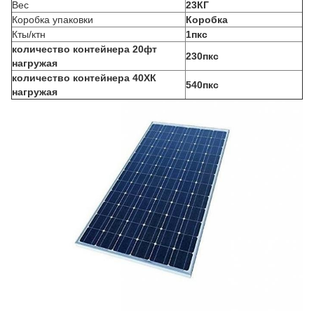
Вес
23КГ
Коробка упаковки
Коробка
Кты/ктн
1пкс
количество контейнера 20фт
230пкс
нагружая
количество контейнера 40ХК
540пкс
нагружая