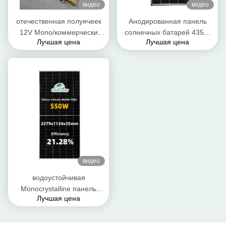
видео
видео
отечественная полуячеек
Анодированная панель
12V Mono/коммерчески
солнечных батарей 435W
Лучшая цена
Лучшая цена
панель солнечных батарей
445W 455W алюминиевого
440W 450W 460W 470W
сплава водоустойчивая
модуля PV
Monocrystalline
видео
водоустойчивая
Monocrystalline панель
Лучшая цена
солнечной энергии 36V
540W 545W 550W