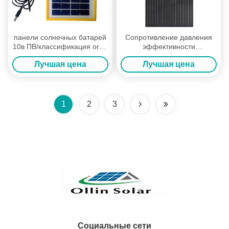
панели солнечных батарей
Сопротивление давления
10в ПВ/классификация огня
эффективности
УЛ 1703 корозии поли
преобразования жилых
Лучшая цена
Лучшая цена
фотоэлемента анти-
панелей солнечных
батарей домочадца
высокое
1
2
3
Социальные сети