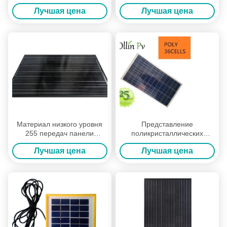
цвета/закалил стеклянную
морского флота панелей
Лучшая цена
Лучшая цена
систему панели солнечных
солнечных батарей 12В ПВ
батарей
хорошо пропорциональное
анти-
Материал низкого уровня
Представление
255 передач панели
поликристаллических
солнечных батарей ватта
панелей солнечных
Лучшая цена
Лучшая цена
поликристаллическим
батарей кремния
высоким закаленный
модульных превосходное
утюгом стеклянный
для жесткой погоды