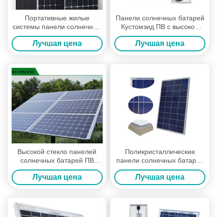
Портативные жилые
Панели солнечных батарей
системы панели солнечных
Кустомзид ПВ с высокой
батарей/морские панели
эффективностью
Лучшая цена
Лучшая цена
солнечных батарей
преобразования 17%
ДК1000В
модуля
Высокой стекло панелей
Поликристаллические
солнечных батарей ПВ
панели солнечных батарей
тумана соли устойчивой
ПВ кремния для солнечного
Лучшая цена
Лучшая цена
высокой закаленное
сада освещая 6*12
передачей