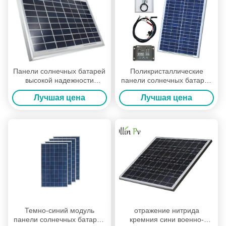
Панели солнечных батарей
Поликристаллические
высокой надежности
панели солнечных батарей
острые, водоустойчивые
ПВ кремния с долгосрочной
Лучшая цена
Лучшая цена
панели солнечной энергии
стабильностью выхода
Темно-синий модуль
отражение нитрида
панели солнечных батарей
кремния сини военно-